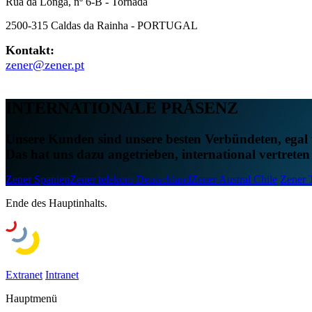
Rua da Longa, nº 6-B - Tornada
2500-315 Caldas da Rainha - PORTUGAL
Kontakt:
zener@zener.pt
INTERNATIONALE
PRÄSENZ
Unsere Kunden sind unsere besten Verbündeten, egal w
Das hat uns dazu angetrieben, international vertreten 
Zener Spanien
Zener telekom Deutschland
Zener Austral Chile
Zener 
Ende des Hauptinhalts.
Extranet
Intranet
Hauptmenü