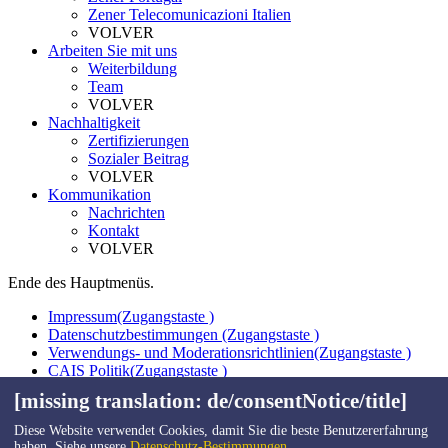
Zener Telecomunicazioni Italien
VOLVER
Arbeiten Sie mit uns
Weiterbildung
Team
VOLVER
Nachhaltigkeit
Zertifizierungen
Sozialer Beitrag
VOLVER
Kommunikation
Nachrichten
Kontakt
VOLVER
Ende des Hauptmenüs.
Impressum
(Zugangstaste )
Datenschutzbestimmungen
(Zugangstaste )
Verwendungs- und Moderationsrichtlinien
(Zugangstaste )
CAIS Politik
(Zugangstaste )
Interne Informationskanal
(Zugangstaste )
[missing translation: de/consentNotice/title]
Webkarte
(Zugangstaste )
Kontakt
(Zugangstaste )
Diese Website verwendet Cookies, damit Sie die beste Benutzererfahrung
haben. Siehe unsere
Datenschutz-Bestimmungen
.