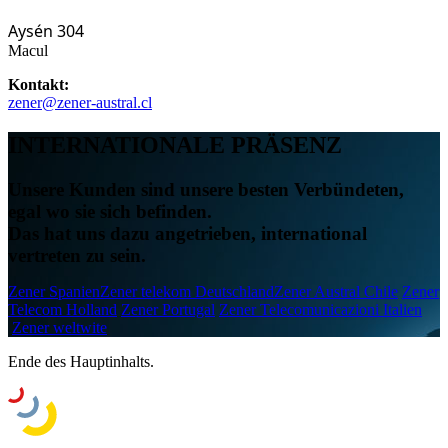
Aysén 304
Macul
Kontakt:
zener@zener-austral.cl
INTERNATIONALE
PRÄSENZ
Unsere Kunden sind unsere besten Verbündeten,
egal wo sie sich befinden.
Das hat uns dazu angetrieben, international
vertreten zu sein.
Zener Spanien
Zener telekom Deutschland
Zener Austral Chile
Zener
Telecom Holland
Zener Portugal
Zener Telecomunicazioni Italien
Zener weltwite
Ende des Hauptinhalts.